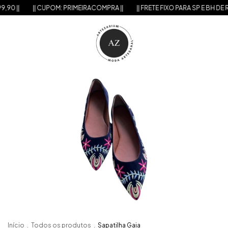
90 ||
|| CUPOM: PRIMEIRACOMPRA ||
|| FRETE FIXO PARA SP E BH DE R$9
Início
.
Todos os produtos
.
Sapatilha Gaia