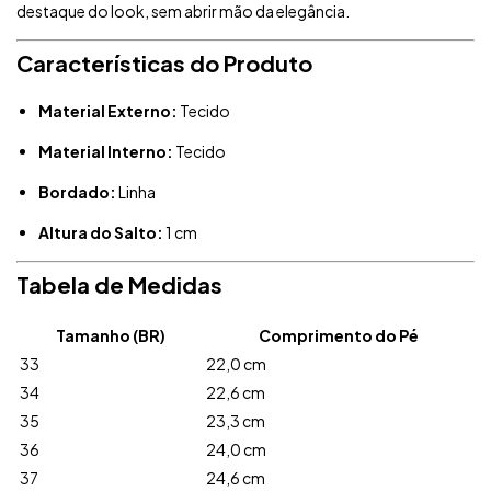
destaque do look, sem abrir mão da elegância.
Características do Produto
Material Externo:
Tecido
Material Interno:
Tecido
Bordado:
Linha
Altura do Salto:
1 cm
Tabela de Medidas
Tamanho (BR)
Comprimento do Pé
33
22,0 cm
34
22,6 cm
35
23,3 cm
36
24,0 cm
37
24,6 cm