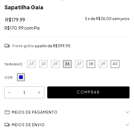
Sapatilha Gaia
R$179,99
5
x de
R$36,00
sem juros
R$170,99
com
Pix
Frete grátis
a partir de
R$399,90
33
34
35
36
37
38
39
40
TAMANHO
COR
MEIOS DE PAGAMENTO
MEIOS DE ENVIO