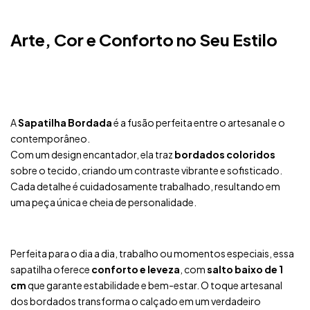
Arte, Cor e Conforto no Seu Estilo
A
Sapatilha Bordada
é a fusão perfeita entre o artesanal e o
contemporâneo.
Com um design encantador, ela traz
bordados coloridos
sobre o tecido, criando um contraste vibrante e sofisticado.
Cada detalhe é cuidadosamente trabalhado, resultando em
uma peça única e cheia de personalidade.
Perfeita para o dia a dia, trabalho ou momentos especiais, essa
sapatilha oferece
conforto e leveza
, com
salto baixo de 1
cm
que garante estabilidade e bem-estar. O toque artesanal
dos bordados transforma o calçado em um verdadeiro