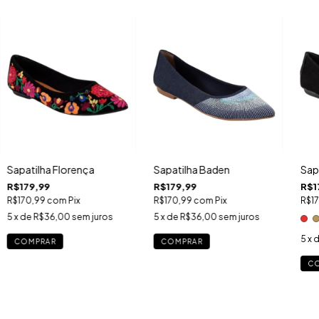
Sapatilha Florença
Sapatilha Baden
Sap
R$179,99
R$179,99
R$1
R$170,99
com
Pix
R$170,99
com
Pix
R$1
5
x de
R$36,00
sem juros
5
x de
R$36,00
sem juros
5
x 
COMPRAR
COMPRAR
C