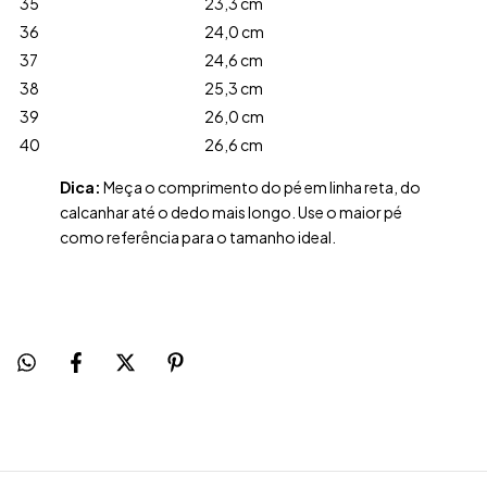
35
23,3 cm
36
24,0 cm
37
24,6 cm
38
25,3 cm
39
26,0 cm
40
26,6 cm
Dica:
Meça o comprimento do pé em linha reta, do
calcanhar até o dedo mais longo. Use o maior pé
como referência para o tamanho ideal.