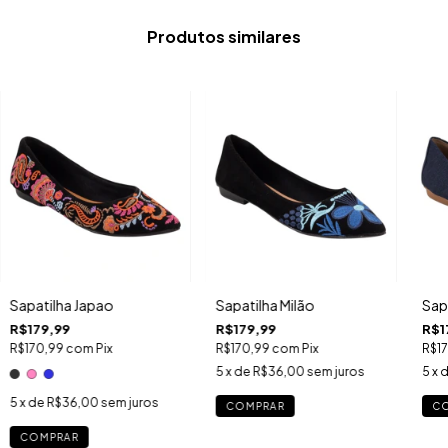
Produtos similares
Sapatilha Japao
Sapatilha Milão
Sap
R$179,99
R$179,99
R$1
R$170,99
com
Pix
R$170,99
com
Pix
R$1
5
x de
R$36,00
sem juros
5
x 
5
x de
R$36,00
sem juros
COMPRAR
C
COMPRAR