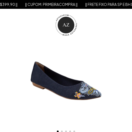
9,90 ||
|| CUPOM: PRIMEIRACOMPRA ||
|| FRETE FIXO PARA SP E BH DE 