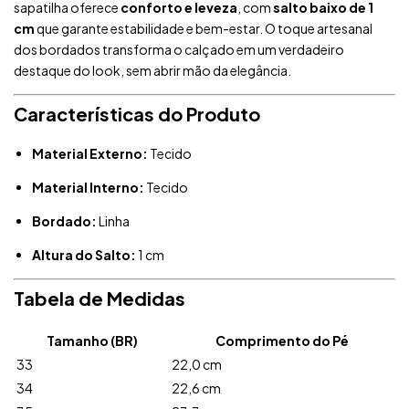
sapatilha oferece
conforto e leveza
, com
salto baixo de 1
cm
que garante estabilidade e bem-estar. O toque artesanal
dos bordados transforma o calçado em um verdadeiro
destaque do look, sem abrir mão da elegância.
Características do Produto
Material Externo:
Tecido
Material Interno:
Tecido
Bordado:
Linha
Altura do Salto:
1 cm
Tabela de Medidas
Tamanho (BR)
Comprimento do Pé
33
22,0 cm
34
22,6 cm